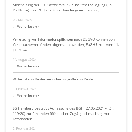
Abschaltung der EU-Plattform zur Online-Streitbeilegung (OS-
Plattform) zum 20. Juli 2025 – Handlungsempfehlung
20. Mai 2025
…
Weiterlesen »
Verletzung von Informationspflichten nach DSGVO können von
Verbraucherverbänden abgemahnt werden, EuGH Urteil vom 11.
Juli 2024
14. August 2024
…
Weiterlesen »
Widerruf von Rentenversicherungen/Rürup Rente
9. Februar 2024
…
Weiterlesen »
LG Hamburg bestätigt Auffassung des BGH (27.05.2021 – I ZR
119/20) zur fehlenden öffentlichen Zugänglichmachung von
Fotodateien
2. Februar 2024